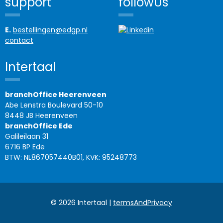
support
followUs
E.
bestellingen@edgp.nl
contact
Intertaal
branchOffice Heerenveen
Abe Lenstra Boulevard 50-10
8448 JB Heerenveen
branchOffice Ede
Galileïlaan 31
6716 BP Ede
BTW: NL867057440B01, KVK: 95248773
© 2026 Intertaal |
termsAndPrivacy