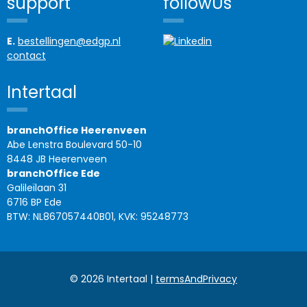
support
followUs
E.
bestellingen@edgp.nl
contact
Intertaal
branchOffice Heerenveen
Abe Lenstra Boulevard 50-10
8448 JB Heerenveen
branchOffice Ede
Galileïlaan 31
6716 BP Ede
BTW: NL867057440B01, KVK: 95248773
© 2026 Intertaal |
termsAndPrivacy