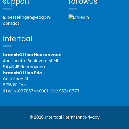
support
followUs
E.
bestellingen@edgp.nl
contact
Intertaal
branchOffice Heerenveen
Abe Lenstra Boulevard 50-10
8448 JB Heerenveen
branchOffice Ede
Galileïlaan 31
6716 BP Ede
BTW: NL867057440B01, KVK: 95248773
© 2026 Intertaal |
termsAndPrivacy