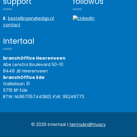
support
followUs
E.
bestellingen@edgp.nl
contact
Intertaal
branchOffice Heerenveen
Abe Lenstra Boulevard 50-10
8448 JB Heerenveen
branchOffice Ede
Galileïlaan 31
6716 BP Ede
BTW: NL867057440B01, KVK: 95248773
© 2026 Intertaal |
termsAndPrivacy