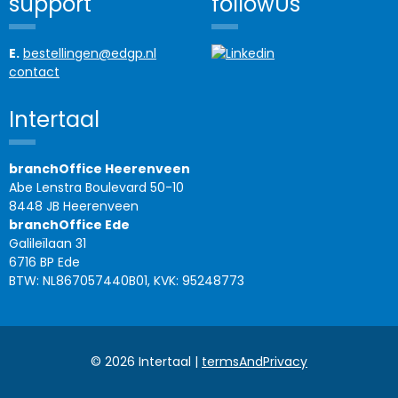
support
followUs
E.
bestellingen@edgp.nl
contact
Intertaal
branchOffice Heerenveen
Abe Lenstra Boulevard 50-10
8448 JB Heerenveen
branchOffice Ede
Galileïlaan 31
6716 BP Ede
BTW: NL867057440B01, KVK: 95248773
© 2026 Intertaal |
termsAndPrivacy